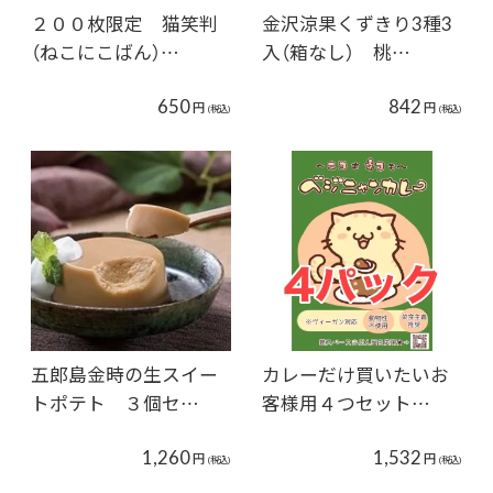
２００枚限定 猫笑判
金沢涼果くずきり3種3
（ねこにこばん）…
入（箱なし） 桃…
650
842
円
円
(税込)
(税込)
五郎島金時の生スイー
カレーだけ買いたいお
トポテト ３個セ…
客様用４つセット…
1,260
1,532
円
円
(税込)
(税込)