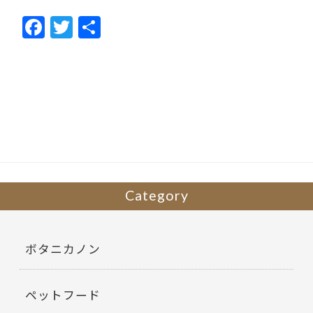
F
T
共
ac
w
有
e
itt
b
er
o
o
k
Category
ボタニカノン
ペットフード