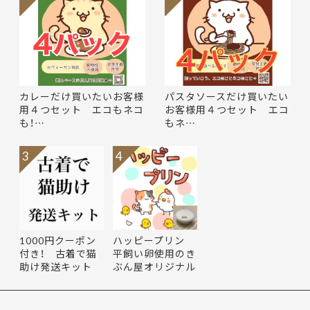
カレーだけ買いたいお客様
パスタソースだけ買いたい
用４つセット エコもネコ
お客様用４つセット エコ
も！…
もネ…
3
4
1000円クーポン
ハッピープリン
付き！ 古着で猫
平飼い卵使用のき
助け発送キット
ぶん屋オリジナル
商品