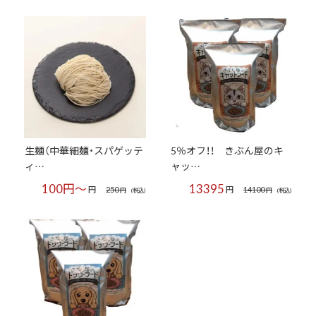
生麺（中華細麺・スパゲッテ
5％オフ！！ きぶん屋のキ
ィ…
ャッ…
100円～
13395
円
250
円
14100
円
(税込)
円
(税込)