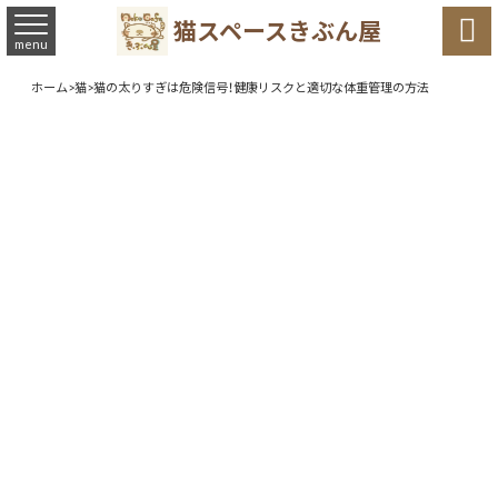

猫スペースきぶん屋
menu
ホーム
>
猫
>
猫の太りすぎは危険信号！健康リスクと適切な体重管理の方法