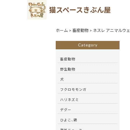
猫スペースきぶん屋
ホーム
>
畜産動物
>
ネスレ アニマルウ
Category
畜産動物
野生動物
犬
フクロモモンガ
ハリネズミ
デグー
ひよこ、鶏