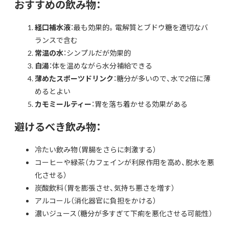
おすすめの飲み物：
経口補水液
：最も効果的。電解質とブドウ糖を適切なバ
ランスで含む
常温の水
：シンプルだが効果的
白湯
：体を温めながら水分補給できる
薄めたスポーツドリンク
：糖分が多いので、水で2倍に薄
めるとよい
カモミールティー
：胃を落ち着かせる効果がある
避けるべき飲み物：
冷たい飲み物（胃腸をさらに刺激する）
コーヒーや緑茶（カフェインが利尿作用を高め、脱水を悪
化させる）
炭酸飲料（胃を膨張させ、気持ち悪さを増す）
アルコール（消化器官に負担をかける）
濃いジュース（糖分が多すぎて下痢を悪化させる可能性）