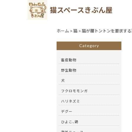
猫スペースきぶん屋
ホーム
>
猫
>
猫が腰トントンを要求する
Category
畜産動物
野生動物
犬
フクロモモンガ
ハリネズミ
デグー
ひよこ、鶏