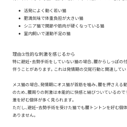
活発によく動く若い猫
肥満気味で体重負担が大きい猫
シニア猫で関節や筋肉が硬くなっている猫
室内飼いで運動不足の猫
理由3:性的な刺激を感じるから
特に避妊・去勢手術をしていない猫の場合、腰からしっぽの
伴うことがあります。これは発情期の交尾行動と関連してい
メス猫の場合、発情期にオス猫が首筋を噛み、腰を押さえる
のため、腰周りの刺激は本能的に快感と結びついているので
激を好む個体が多く見られます。
ただし、避妊・去勢手術を受けた猫でも腰トントンを好む個
ありません。