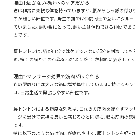
理由1:届かない場所へのケアだから
猫は非常に柔軟な体を持っていますが、腰からしっぽの付け
のが難しい部位です。野生の猫では仲間同士で互いにグルー
ていました。飼い猫にとって、飼い主は信頼できる仲間であ
のです。
腰トントンは、猫が自分ではケアできない部分を刺激しても
め、多くの猫がこの行為を心地よく感じ、積極的に要求して
理由2:マッサージ効果で筋肉がほぐれる
猫の腰周りには大きな筋肉群が集中しています。特にジャン
は、日常生活で緊張しやすい部位です。
腰トントンによる適度な刺激は、これらの筋肉をほぐすマッ
ージを受けて気持ち良いと感じるのと同様に、猫も筋肉の緊
です。
特に以下のような猫は筋肉が疲れやすく、腰トントンを好む