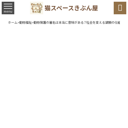

猫スペースきぶん屋
menu
ホーム
>
動物福祉
>
動物保護の署名は本当に意味がある？社会を変える請願の仕組みと