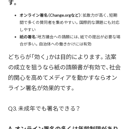
す。
オンライン署名（Change.orgなど）
：拡散力が高く、短期
間で多くの賛同者を集めやすい。国際的な課題にも対応
しやすい
紙の署名
：地方議会への請願には、紙での提出が必要な場
合が多い。自治体への働きかけには有効
どちらが「効く」かは目的によります。法案
の成立を狙うなら紙の請願書が有効で、社会
的関心を高めてメディアを動かすならオン
ライン署名が効果的です。
Q3. 未成年でも署名できる？
A. オンライン署名の多くは年齢制限があり