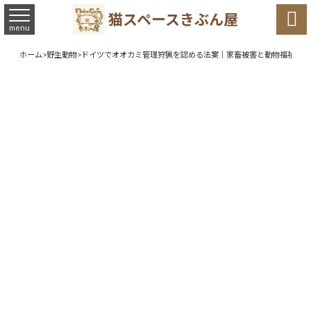

猫スペースきぶん屋
menu
ホーム
>
野生動物
>
ドイツでオオカミ管理狩猟を認める法案｜家畜被害と動物福祉の間