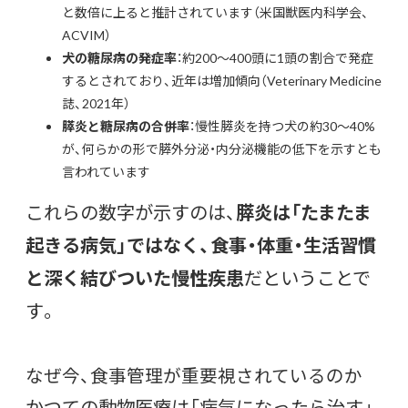
と数倍に上ると推計されています（米国獣医内科学会、
ACVIM）
犬の糖尿病の発症率
：約200〜400頭に1頭の割合で発症
するとされており、近年は増加傾向（Veterinary Medicine
誌、2021年）
膵炎と糖尿病の合併率
：慢性膵炎を持つ犬の約30〜40%
が、何らかの形で膵外分泌・内分泌機能の低下を示すとも
言われています
これらの数字が示すのは、
膵炎は「たまたま
起きる病気」ではなく、食事・体重・生活習慣
と深く結びついた慢性疾患
だということで
す。
なぜ今、食事管理が重要視されているのか
かつての動物医療は「病気になったら治す」