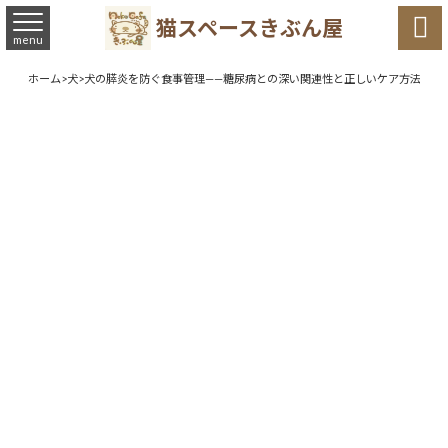

猫スペースきぶん屋
menu
ホーム
>
犬
>
犬の膵炎を防ぐ食事管理——糖尿病との深い関連性と正しいケア方法