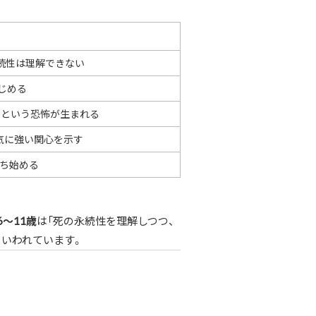
続性は理解できない
じめる
」という恐怖が生まれる
気に強い関心を示す
持ち始める
6〜11歳
は「死の永続性を理解しつつ、
といわれています。