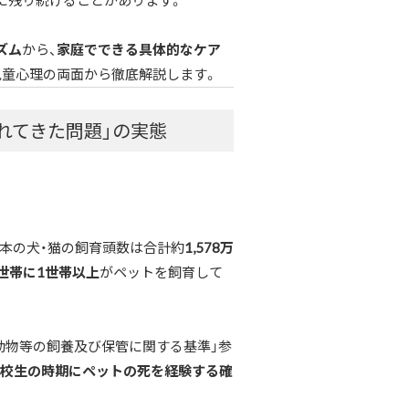
に残り続けることがあります。
ズム
から、
家庭でできる具体的なケア
児童心理の両面から徹底解説します。
れてきた問題」の実態
日本の犬・猫の飼育頭数は合計約
1,578万
世帯に1世帯以上
がペットを飼育して
庭動物等の飼養及び保管に関する基準」参
校生の時期にペットの死を経験する確