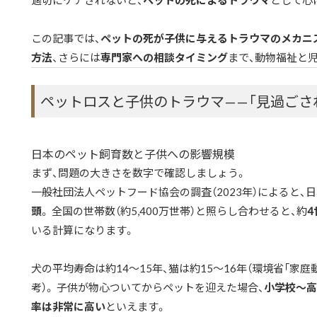
適切にケアされないと、
ペットの死によるトラウマ
として心
この記事では、
ペットの死が子供に与えるトラウマのメカニ
方法
、さらには
専門家への相談タイミング
まで、動物福祉と
ペットロスと子供のトラウマ——「見過ごさ
日本のペット飼育数と子供への影響規模
まず、問題の大きさを数字で確認しましょう。
一般社団法人ペットフード協会の調査（2023年）によると、
頭
。 全国の世帯数（約5,400万世帯）と照らし合わせると、約
4
いる計算になります。
犬の平均寿命は約14〜15年、猫は約15〜16年（環境省「家
考）。 子供が物心ついてからペットを迎えた場合、
小学校〜高
率は非常に高い
といえます。