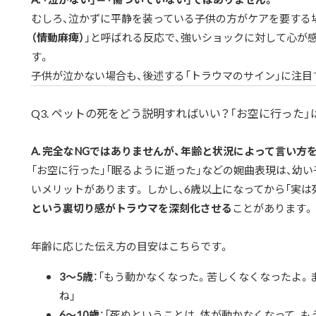
むしろ、泣かずに平静を装っている子供の方がケアを要する場
（情動麻痺）
」と呼ばれる反応で、強いショックに対して心が
す。
子供が泣かない場合も、後述する「トラウマのサイン」に注目
Q3. ペットの死をどう説明すればいい？「お空に行った」
A. 完全なNGではありませんが、年齢と状況によって言い方
「お空に行った」「眠るように逝った」などの婉曲表現は、幼い
いメリットがあります。 しかし、6歳以上になってから「実は
という裏切り感がトラウマを深刻化させる
ことがあります。
年齢に応じた伝え方の目安はこちらです。
3〜5歳
：「もう動かなくなった。苦しくなくなったよ。
ね」
6〜10歳
：「死ぬということは、体が動かなくなって、