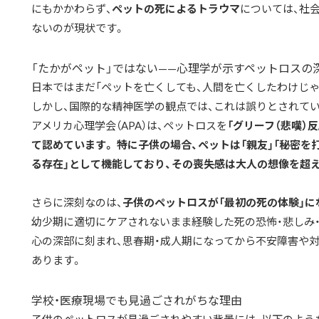
にもかかわらず、
ペットの死によるトラウマ
については、社
ないのが現状です。
「たかがペット」ではない——心理学が示すペットロスの
日本ではまだ「ペットを亡くしても、人間を亡くしたわけじゃ
しかし、国際的な精神医学の観点では、これは誤りとされてい
アメリカ心理学会（APA）は、ペットロスを
「グリーフ（悲嘆）
て認めています。 特に子供の場合、ペットは「親友」「秘密を
る存在」として機能しており、その喪失感は大人の想像を超
さらに深刻なのは、
子供のペットロスが「最初の死の体験」に
幼少期に適切にケアされないまま経験した死の恐怖・悲しみ・
心の深部に刻まれ、思春期・成人期になってから不安障害や
あります。
学校・医療現場でも見過ごされがちな理由