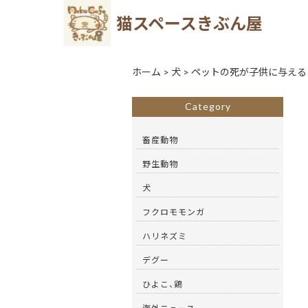
猫スペースきぶん屋
ホーム
>
犬
>
ペットの死が子供に与える
Category
畜産動物
野生動物
犬
フクロモモンガ
ハリネズミ
デグー
ひよこ、鶏