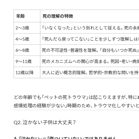
年齢
死の理解の特徴
2〜3歳
「いなくなった」という別れとして捉える。死の永
4〜5歳
「死んだら戻ってこない」ことを少しずつ理解しは
6〜8歳
死の不可逆性・普遍性を理解。「自分もいつか死ぬ
9〜11歳
死のメカニズムへの関心が高まる。死因・老い・病
12歳以降
大人に近い概念的理解。哲学的・宗教的な問いを
どの年齢でも「ペットの死トラウマ」は起こりえますが、特に
感情処理の経験が少ない」時期のため、トラウマ化しやすい
Q2. 泣かない子供は大丈夫？
A. 「泣かない」＝「傷ついていない」ではありません。