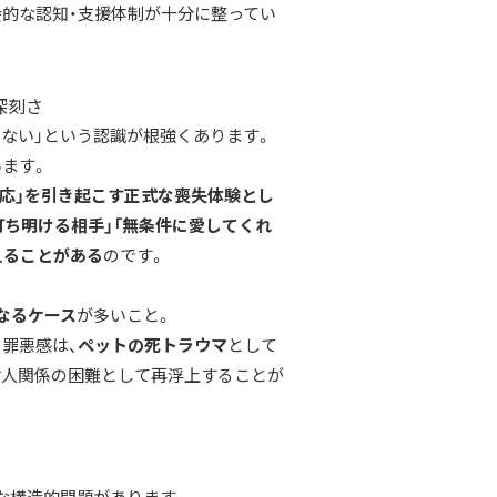
会的な認知・支援体制が十分に整ってい
深刻さ
ない」という認識が根強くあります。
ます。
反応」を引き起こす正式な喪失体験とし
打ち明ける相手」「無条件に愛してくれ
えることがある
のです。
なるケース
が多いこと。
罪悪感は、
ペットの死トラウマ
として
対人関係の困難として再浮上することが