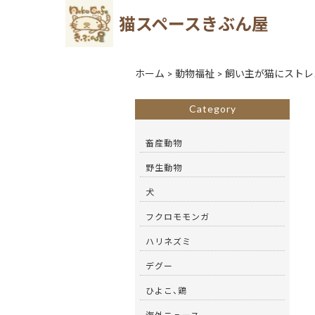
猫スペースきぶん屋
ホーム
>
動物福祉
>
飼い主が猫にストレ
Category
畜産動物
野生動物
犬
フクロモモンガ
ハリネズミ
デグー
ひよこ、鶏