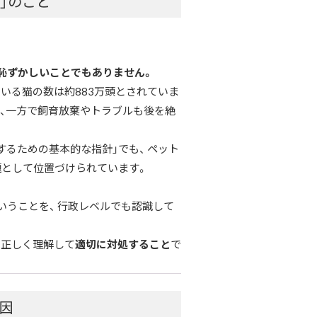
」のこと
恥ずかしいことでもありません。
ている猫の数は約883万頭とされていま
が、一方で飼育放棄やトラブルも後を絶
るための基本的な指針」でも、 ペット
題として位置づけられています。
いうことを、 行政レベルでも認識して
を正しく理解して
適切に対処すること
で
因