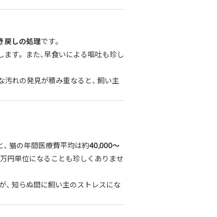
き戻しの処理
です。
ます。 また、早食いによる嘔吐も珍し
な汚れの発見が積み重なると、 飼い主
。
と、 猫の年間医療費平均は約
40,000〜
十万円単位になることも珍しくありませ
が、 知らぬ間に飼い主のストレスにな