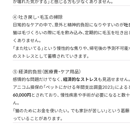
が壊れた気がする」と感じる方も少なくありません。
④ 吐き戻し・毛玉の掃除
日常的なケアの中で、意外と精神的負担になりやすいのが
吐
猫は毛づくろいの際に毛を飲み込み、定期的に毛玉を吐き出し
くありません。
「また吐いてる」という慢性的な焦りや、帰宅後の予測不可能
のストレスとして蓄積されていきます。
⑤ 経済的負担（医療費・ケア用品）
感情的な問題だけでなく、
経済的なストレス
も見逃せません
アニコム損保の「ペットにかける年間支出調査2023」による
60,000円
とされており、 慢性疾患や手術が必要になると数
ん。
「猫のためにお金を使いたい。でも家計が苦しい」という葛藤
っていることがあります。