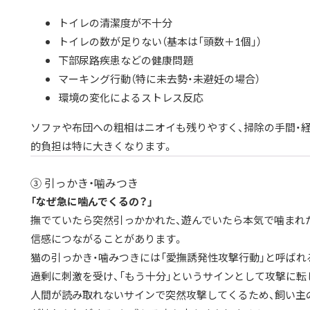
トイレの清潔度が不十分
トイレの数が足りない（基本は「頭数＋1個」）
下部尿路疾患などの健康問題
マーキング行動（特に未去勢・未避妊の場合）
環境の変化によるストレス反応
ソファや布団への粗相はニオイも残りやすく、掃除の手間・経
的負担は特に大きくなります。
③ 引っかき・噛みつき
「なぜ急に噛んでくるの？」
撫でていたら突然引っかかれた、遊んでいたら本気で噛まれた
信感につながることがあります。
猫の引っかき・噛みつきには「愛撫誘発性攻撃行動」と呼ばれ
過剰に刺激を受け、「もう十分」というサインとして攻撃に転
人間が読み取れないサインで突然攻撃してくるため、飼い主の