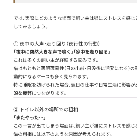
では、実際にどのような場面で飼い主は猫にストレスを感じ
してみましょう。
① 夜中の大声・走り回り（夜行性の行動）
「夜中に突然大きな声で鳴く」「家中を走り回る」
これは多くの飼い主が経験する悩みです。
猫はもともと薄明薄暮性（日の出前・日没後に活発になる）の
動的になるケースも多く見られます。
特に睡眠を妨げられた場合、翌日の仕事や日常生活に影響が
的な疲弊
につながります。
② トイレ以外の場所での粗相
「またやった…」
この一言が出てしまう場面は、飼い主が猫にストレスを感じ
猫の粗相には以下のような原因が考えられます。