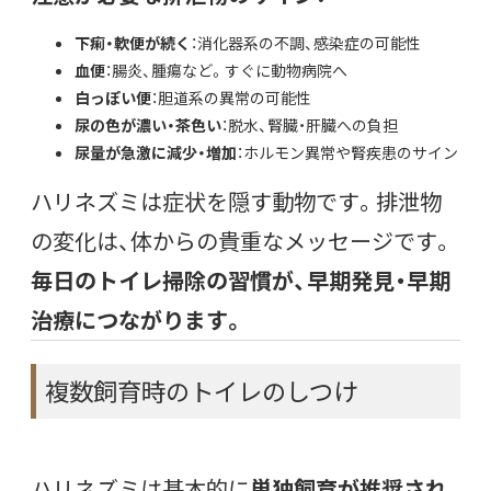
下痢・軟便が続く
：消化器系の不調、感染症の可能性
血便
：腸炎、腫瘍など。すぐに動物病院へ
白っぽい便
：胆道系の異常の可能性
尿の色が濃い・茶色い
：脱水、腎臓・肝臓への負担
尿量が急激に減少・増加
：ホルモン異常や腎疾患のサイン
ハリネズミは症状を隠す動物です。排泄物
の変化は、体からの貴重なメッセージです。
毎日のトイレ掃除の習慣が、早期発見・早期
治療につながります。
複数飼育時のトイレのしつけ
ハリネズミは基本的に
単独飼育が推奨され