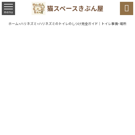

猫スペースきぶん屋
menu
ホーム
>
ハリネズミ
>
ハリネズミのトイレのしつけ完全ガイド｜トイレ事情・場所の選