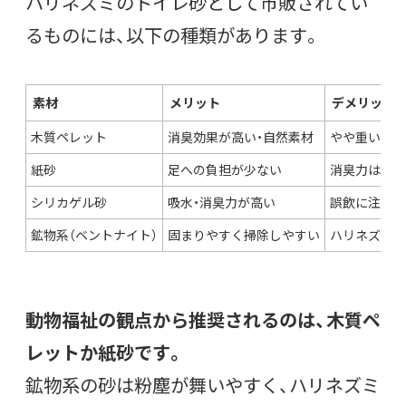
ハリネズミのトイレ砂として市販されてい
るものには、以下の種類があります。
素材
メリット
デメリット
木質ペレット
消臭効果が高い・自然素材
やや重い
紙砂
足への負担が少ない
消臭力はやや
シリカゲル砂
吸水・消臭力が高い
誤飲に注意が
鉱物系（ベントナイト）
固まりやすく掃除しやすい
ハリネズミに
動物福祉の観点から推奨されるのは、木質ペ
レットか紙砂です。
鉱物系の砂は粉塵が舞いやすく、ハリネズミ