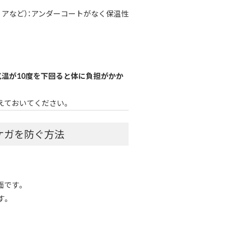
リアなど）：アンダーコートがなく保温性
気温が10度を下回ると体に負担がかか
えておいてください。
ケガを防ぐ方法
面です。
す。