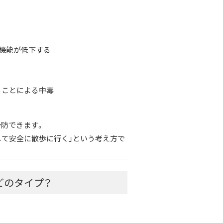
器機能が低下する
ることによる中毒
る
予防できます。
して安全に散歩に行く」という考え方で
どのタイプ？