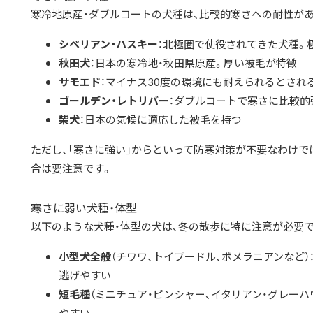
寒冷地原産・ダブルコートの犬種は、比較的寒さへの耐性が
シベリアン・ハスキー
：北極圏で使役されてきた犬種。
秋田犬
：日本の寒冷地・秋田県原産。厚い被毛が特徴
サモエド
：マイナス30度の環境にも耐えられるとされ
ゴールデン・レトリバー
：ダブルコートで寒さに比較的
柴犬
：日本の気候に適応した被毛を持つ
ただし、「寒さに強い」からといって防寒対策が不要なわけで
合は要注意です。
寒さに弱い犬種・体型
以下のような犬種・体型の犬は、冬の散歩に特に注意が必要で
小型犬全般
（チワワ、トイプードル、ポメラニアンなど
逃げやすい
短毛種
（ミニチュア・ピンシャー、イタリアン・グレーハ