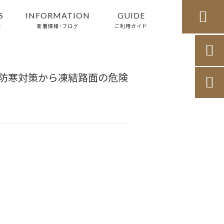

S
INFORMATION
GUIDE
覧
新着情報・ブログ
ご利用ガイド

防寒対策から凍結路面の危険
