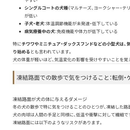
やすい
シングルコートの犬種
（マルチーズ、ヨークシャー・テ
が低い
子犬・老犬
：体温調節機能が未発達・低下している
病気療養中の犬
：免疫機能や体力が低下している
特に
チワワやミニチュア・ダックスフンドなどの小型犬は、
り始める
とも言われています。
犬の体重が軽いほど、気温変化の影響を受けやすいことを覚
凍結路面での散歩で気をつけること：転倒・
凍結路面が犬の体に与えるダメージ
冬の犬の散歩で特に気をつけることのひとつが、凍結した路
犬の肉球は人間の手足と同様に、低温や衝撃に対して繊細で
凍結路面には以下のようなリスクがあります。