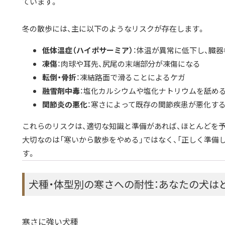
ています。
冬の散歩には、主に以下のようなリスクが存在します。
低体温症（ハイポサーミア）
：体温が異常に低下し、臓
凍傷
：肉球や耳先、尻尾の末端部分が凍傷になる
転倒・骨折
：凍結路面で滑ることによるケガ
融雪剤中毒
：塩化カルシウムや塩化ナトリウムを舐め
関節炎の悪化
：寒さによって既存の関節疾患が悪化す
これらのリスクは、適切な知識と準備があれば、ほとんどを
大切なのは「寒いから散歩をやめる」ではなく、「正しく準備
す。
犬種・体型別の寒さへの耐性：あなたの犬は
寒さに強い犬種