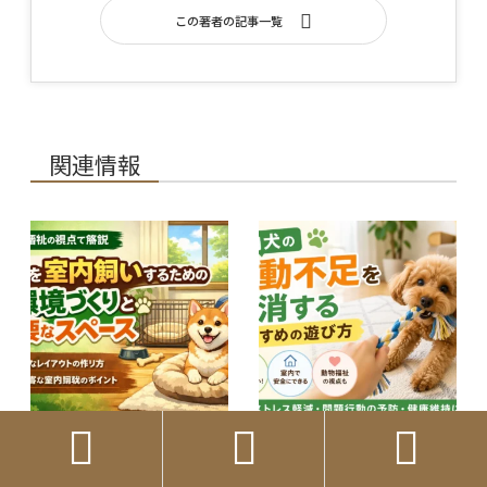
この著者の記事一覧
関連情報



犬を室内飼いするため
室内犬の運動不足を解
の環境づくりと必…
消するおすすめの…