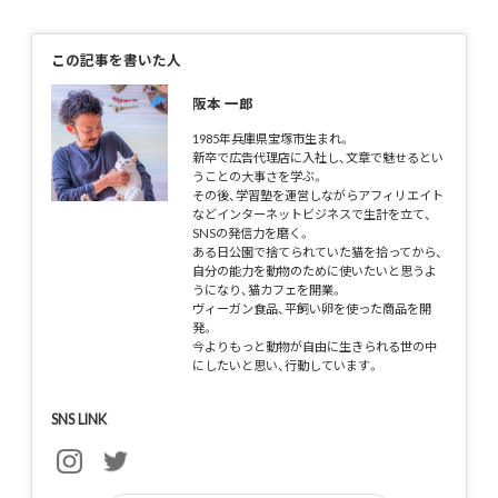
この記事を書いた人
阪本 一郎
1985年兵庫県宝塚市生まれ。
新卒で広告代理店に入社し、文章で魅せるとい
うことの大事さを学ぶ。
その後、学習塾を運営しながらアフィリエイト
などインターネットビジネスで生計を立て、
SNSの発信力を磨く。
ある日公園で捨てられていた猫を拾ってから、
自分の能力を動物のために使いたいと思うよ
うになり、猫カフェを開業。
ヴィーガン食品、平飼い卵を使った商品を開
発。
今よりもっと動物が自由に生きられる世の中
にしたいと思い、行動しています。
SNS LINK