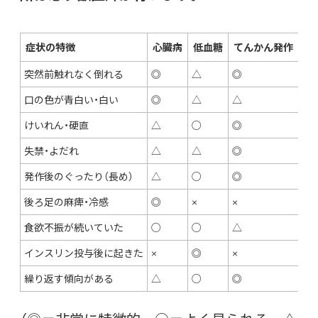
症状の特徴
心臓病
低血糖
てんかん発作
突然前触れなく倒れる
◎
△
◎
口の色が青白い・白い
◎
△
△
けいれん・硬直
△
○
◎
失禁・よだれ
△
△
◎
発作後のぐったり（長め）
△
○
◎
後ろ足の麻痺・冷感
◎
×
×
食欲不振が続いていた
○
○
△
インスリン投与後に起きた
×
◎
×
繰り返す傾向がある
△
○
◎