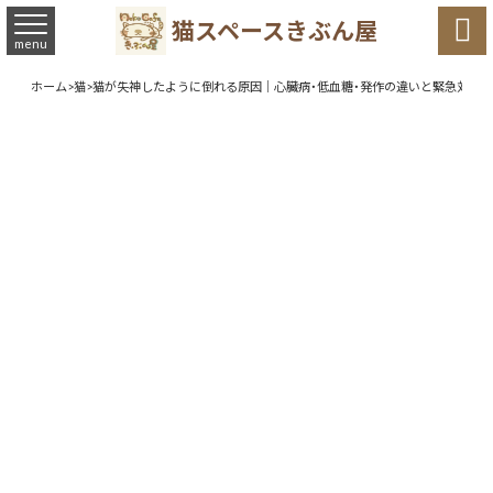

猫スペースきぶん屋
menu
ホーム
>
猫
>
猫が失神したように倒れる原因｜心臓病・低血糖・発作の違いと緊急対応