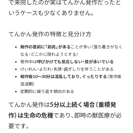
で来院したのが実はてんかん発作だったと
いうケースも少なくありません。
てんかん発作の特徴と見分け方
発作の直前に「前兆」がある
ことが多い（落ち着きがなく
なる・どこかに隠れようとする）
発作中は
呼びかけても反応しない・目が泳いでいる
けいれん・よだれ・失禁・歯ぎしりを伴うことがある
発作後10〜30分は混乱しており、ぐったりする
（発作後
混迷期）
定期的に繰り返す傾向がある
てんかん発作は
5分以上続く場合（重積発
作）は生命の危機
であり、即時の獣医療が必
要です。