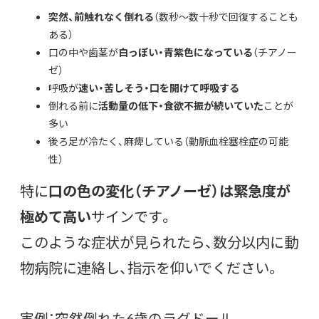
突然、前触れなく倒れる
（数秒〜数十秒で回復することも
ある）
口の中や歯茎が
白っぽい・青紫色になっている
（チアノー
ゼ）
呼吸が
速い・苦しそう・口を開けて呼吸する
倒れる前に
活動量の低下・食欲不振が続いていた
ことが
多い
後ろ足が冷たく、麻痺している（動脈血栓塞栓症の可能
性）
特に
口の色の変化（チアノーゼ）は緊急度が
極めて高い
サインです。
このような症状が見られたら、数分以内に動
物病院に連絡し、指示を仰いでください。
実例：突然倒れた6歳のラグドール