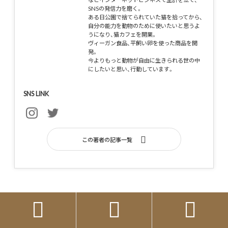
SNSの発信力を磨く。
ある日公園で捨てられていた猫を拾ってから、
自分の能力を動物のために使いたいと思うよ
うになり、猫カフェを開業。
ヴィーガン食品、平飼い卵を使った商品を開
発。
今よりもっと動物が自由に生きられる世の中
にしたいと思い、行動しています。
SNS LINK
この著者の記事一覧



関連情報