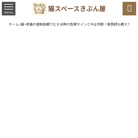

猫スペースきぶん屋
menu
ホーム
>
猫
>
老猫の強制給餌でむせる時の危険サインと中止判断｜獣医師も教えてくれ