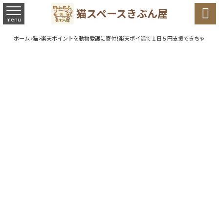

猫スペースきぶん屋
menu
ホーム
>
猫
>
楽天ポイントを動物愛護に寄付！楽天ポイ活で１日５円支援できちゃう仕