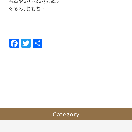
古着やいらない服、ぬい
ぐるみ、おもち…
F
T
共
ac
w
有
e
itt
b
er
o
o
k
Category