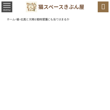

猫スペースきぶん屋
menu
ホーム
>
猫
>
北風と太陽は動物愛護にも当てはまるか