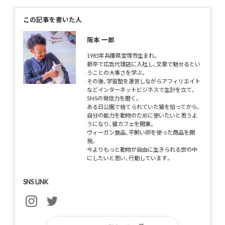
この記事を書いた人
阪本 一郎
1985年兵庫県宝塚市生まれ。
新卒で広告代理店に入社し、文章で魅せるとい
うことの大事さを学ぶ。
その後、学習塾を運営しながらアフィリエイト
などインターネットビジネスで生計を立て、
SNSの発信力を磨く。
ある日公園で捨てられていた猫を拾ってから、
自分の能力を動物のために使いたいと思うよ
うになり、猫カフェを開業。
ヴィーガン食品、平飼い卵を使った商品を開
発。
今よりもっと動物が自由に生きられる世の中
にしたいと思い、行動しています。
SNS LINK