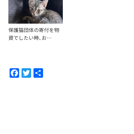
保護猫団体の寄付を物
資でしたい時、お…
F
T
共
ac
w
有
e
itt
b
er
o
o
k