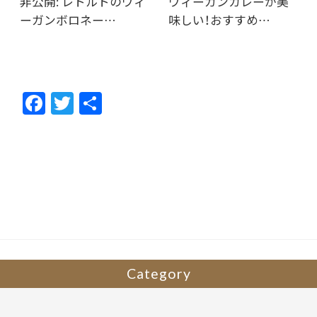
非公開: レトルトのヴィ
ヴィーガンカレーが美
ーガンボロネー…
味しい！おすすめ…
F
T
共
ac
w
有
e
itt
b
er
o
o
k
Category