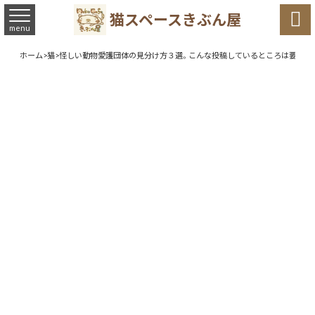

猫スペースきぶん屋
menu
ホーム
>
猫
>
怪しい動物愛護団体の見分け方３選。こんな投稿しているところは要注意