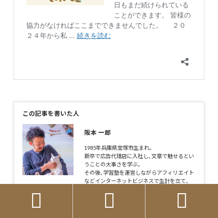
この記事を書いた人
阪本 一郎
1985年兵庫県宝塚市生まれ。
新卒で広告代理店に入社し、文章で魅せるとい
うことの大事さを学ぶ。
その後、学習塾を運営しながらアフィリエイト
などインターネットビジネスで生計を立て、
SNSの発信力を磨く。



ある日公園で捨てられていた猫を拾ってから、
自分の能力を動物のために使いたいと思うよ
うになり、猫カフェを開業。