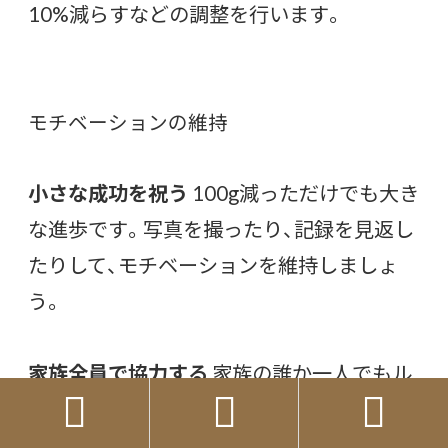
10%減らすなどの調整を行います。
モチベーションの維持
小さな成功を祝う
100g減っただけでも大き
な進歩です。写真を撮ったり、記録を見返し
たりして、モチベーションを維持しましょ
う。
家族全員で協力する
家族の誰か一人でもル



ールを破ると、ダイエットは失敗します。全
員で目標を共有し、一致団結して取り組みま