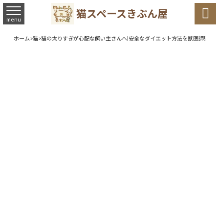

猫スペースきぶん屋
menu
ホーム
>
猫
>
猫の太りすぎが心配な飼い主さんへ|安全なダイエット方法を獣医師監修