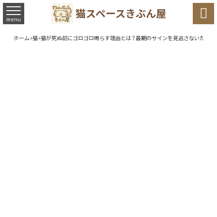

猫スペースきぶん屋
menu
ホーム
>
猫
>
猫が死ぬ前にゴロゴロ鳴らす理由とは？最期のサインを見逃さないために