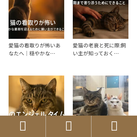
愛猫の看取りが怖いあ
愛猫の老衰と死に際:飼
なたへ｜穏やかな…
い主が知っておく…


