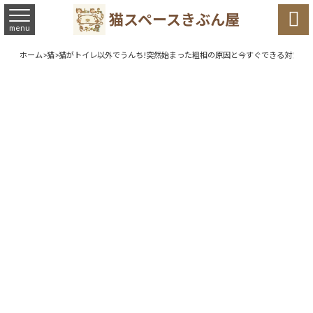

猫スペースきぶん屋
menu
ホーム
>
猫
>
猫がトイレ以外でうんち!突然始まった粗相の原因と今すぐできる対策