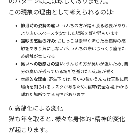
のパターンは実は珍しくありません。
この現象の理由として考えられるのは:
排泄時の姿勢の違い
: うんちの方が踏ん張る必要があり、
より広いスペースや安定した場所を好む猫もいます
猫砂の感触の好み
: おしっこは素早く済むため猫砂の感
触をあまり気にしないが、うんちの際はじっくり座るた
め感触が気になる
臭いへの敏感さの違い
: うんちの方が臭いが強いため、自
分の臭いが残っている場所を避けたい心理が働く
本能的な理由
: 野生下では、臭いの強いうんちは天敵に居
場所を知られるリスクがあるため、寝床(安全な場所)から
離れた場所でする習性があります
6. 高齢化による変化
猫も年を取ると、様々な身体的・精神的変化
が起こります。