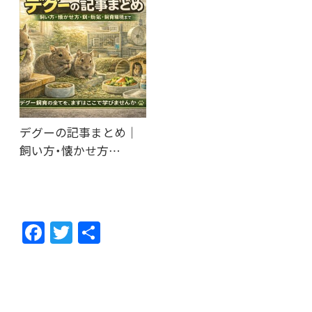
デグーの記事まとめ｜
飼い方・懐かせ方…
F
T
共
ac
w
有
e
itt
b
er