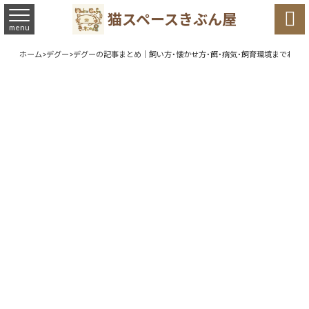

猫スペースきぶん屋
menu
ホーム
>
デグー
>
デグーの記事まとめ｜飼い方・懐かせ方・餌・病気・飼育環境までわか