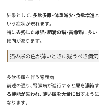
結果として、
多飲多尿・体重減少・食欲増進
と
いう症状が現れます。
特に
去勢した雄猫・肥満の猫・高齢猫
に多い
傾向があります。
猫の尿の色が薄いときに疑うべき病気
多飲多尿を伴う腎臓病
前述の通り、腎臓病が進行すると
尿を濃縮す
る機能が失われ、薄い尿を大量に出す
ように
なります。