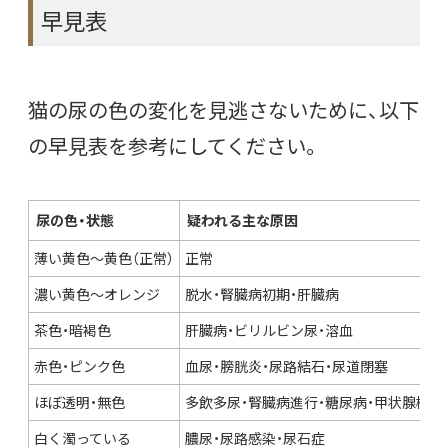
早見表
猫の尿の色の変化を見逃さないために、以下
の早見表を参考にしてください。
尿の色・状態
疑われる主な原因
薄い黄色〜黄色（正常）
正常
濃い黄色〜オレンジ
脱水・腎臓病初期・肝臓病
茶色・暗褐色
肝臓病・ビリルビン尿・溶血
赤色・ピンク色
血尿・膀胱炎・尿路結石・尿道閉塞
ほぼ透明・無色
多飲多尿・腎臓病進行・糖尿病・甲状腺機能
白く濁っている
膿尿・尿路感染・尿石症