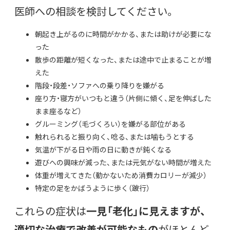
医師への相談を検討してください。
朝起き上がるのに時間がかかる、または助けが必要にな
った
散歩の距離が短くなった、または途中で止まることが増
えた
階段・段差・ソファへの乗り降りを嫌がる
座り方・寝方がいつもと違う（片側に傾く、足を伸ばした
まま座るなど）
グルーミング（毛づくろい）を嫌がる部位がある
触れられると振り向く、唸る、または噛もうとする
気温が下がる日や雨の日に動きが鈍くなる
遊びへの興味が減った、または元気がない時間が増えた
体重が増えてきた（動かないため消費カロリーが減少）
特定の足をかばうように歩く（跛行）
これらの症状は
一見「老化」に見えますが、
適切な治療で改善が可能なもの
がほとんど