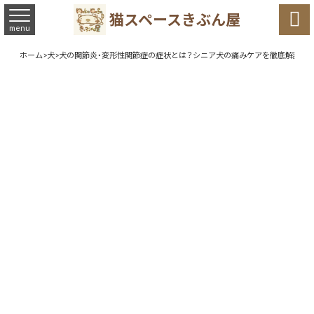

猫スペースきぶん屋
menu
ホーム
>
犬
>
犬の関節炎・変形性関節症の症状とは？シニア犬の痛みケアを徹底解説