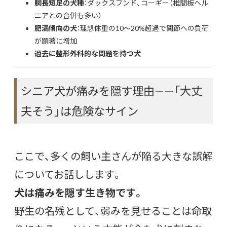
胴長短足の犬種
：ダックスフンド、コーギー（椎間板ヘル
ニアとの合併も多い）
肥満傾向の犬
：理想体重の10〜20%超過で関節への負荷
が顕著に増加
過去に整形外科的な問題を持つ犬
シニア犬が痛みを隠す理由——「大丈
夫そう」は危険なサイン
ここで、多くの飼い主さんが陥る大きな誤解
についてお話しします。
犬は痛みを隠す生き物です。
野生の名残として、弱みを見せることは命取