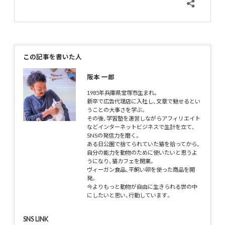
この記事を書いた人
阪本 一郎
1985年兵庫県宝塚市生まれ。
新卒で広告代理店に入社し、文章で魅せるとい
うことの大事さを学ぶ。
その後、学習塾を運営しながらアフィリエイト
などインターネットビジネスで生計を立て、
SNSの発信力を磨く。
ある日公園で捨てられていた猫を拾ってから、
自分の能力を動物のために使いたいと思うよ
うになり、猫カフェを開業。
ヴィーガン食品、平飼い卵を使った商品を開
発。
今よりもっと動物が自由に生きられる世の中
にしたいと思い、行動しています。
SNS LINK