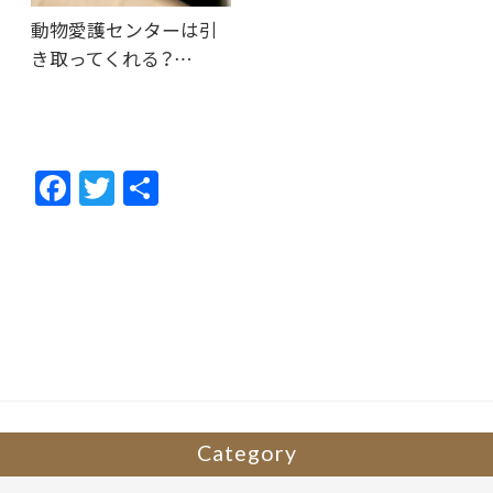
動物愛護センターは引
き取ってくれる？…
F
T
共
ac
w
有
e
itt
b
er
o
o
k
Category