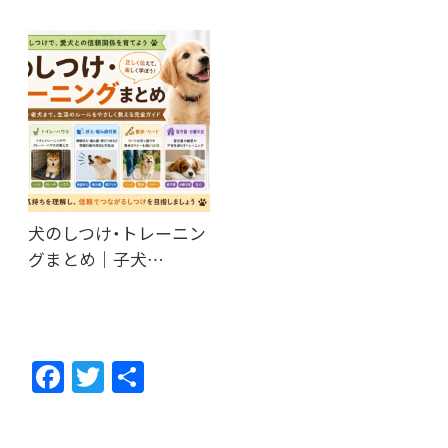
犬のしつけ・トレーニン
グまとめ｜子犬…
F
T
共
ac
w
有
e
itt