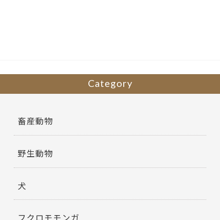
b
er
o
o
k
Category
畜産動物
野生動物
犬
フクロモモンガ