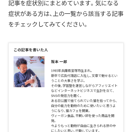
記事を症状別にまとめています。気になる
症状がある方は、上の一覧から該当する記事
をチェックしてみてください。
この記事を書いた人
阪本 一郎
1985年兵庫県宝塚市生まれ。
新卒で広告代理店に入社し、文章で魅せるとい
うことの大事さを学ぶ。
その後、学習塾を運営しながらアフィリエイト
などインターネットビジネスで生計を立て、
SNSの発信力を磨く。
ある日公園で捨てられていた猫を拾ってから、
自分の能力を動物のために使いたいと思うよ
うになり、猫カフェを開業。
ヴィーガン食品、平飼い卵を使った商品を開
発。
今よりもっと動物が自由に生きられる世の中
にしたいと思い、行動しています。