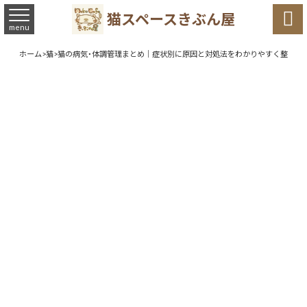

猫スペースきぶん屋
menu
ホーム
>
猫
>
猫の病気・体調管理まとめ｜症状別に原因と対処法をわかりやすく整理