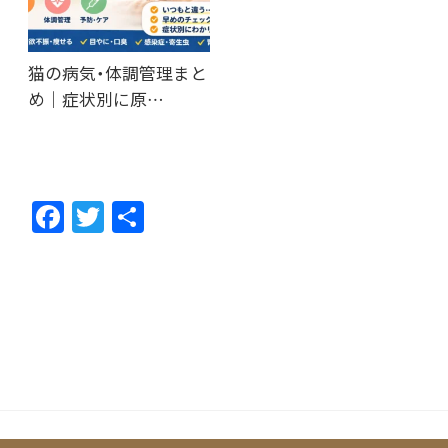
猫の病気・体調管理まと
め｜症状別に原…
F
T
共
ac
w
有
e
itt
b
er
o
o
k