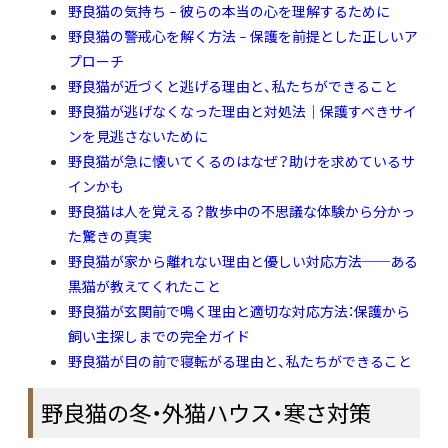
野良猫の気持ち – 彼らの本当の心を理解するために
野良猫の警戒心を解く方法 – 保護を前提とした正しいア
プローチ
野良猫が近づくと逃げる理由と、私たちができること
野良猫が逃げなくなった理由と対処法｜保護すべきサイ
ンを見逃さないために
野良猫が急に懐いてくるのはなぜ？助けを求めているサ
インかも
野良猫は人を覚える？散歩中の不思議な体験から分かっ
た驚きの真実
野良猫が家から離れない理由と優しい対応方法──ある
黒猫が教えてくれたこと
野良猫が玄関前で鳴く理由と適切な対応方法：保護から
飼い主探しまでの完全ガイド
野良猫が目の前で寝転がる理由と、私たちができること
野良猫の冬・外猫ハウス・寒さ対策