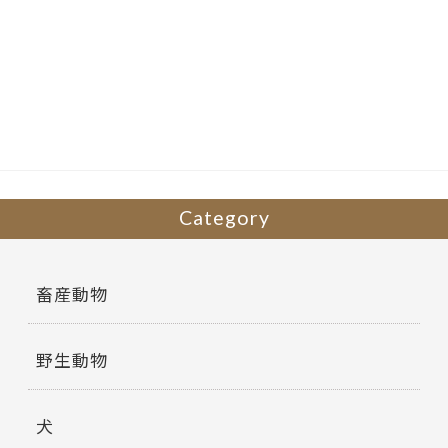
ac
w
有
e
itt
b
er
o
o
k
Category
畜産動物
野生動物
犬