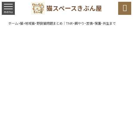

猫スペースきぶん屋
menu
ホーム
>
猫
>
地域猫・野良猫問題まとめ｜TNR・餌やり・苦情・保護・共生まで