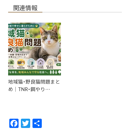
関連情報
地域猫・野良猫問題まと
め｜TNR・餌やり…
F
T
共