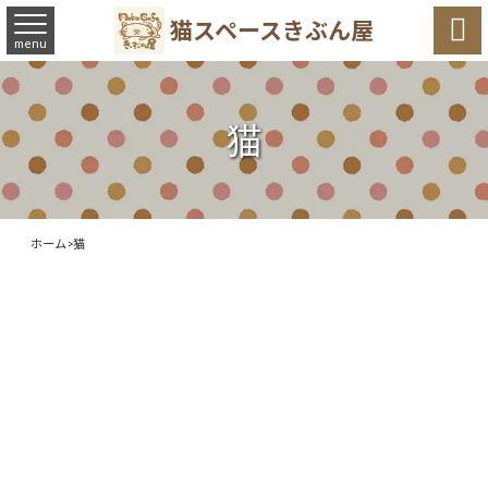

猫スペースきぶん屋
menu
猫
ホーム
>
猫